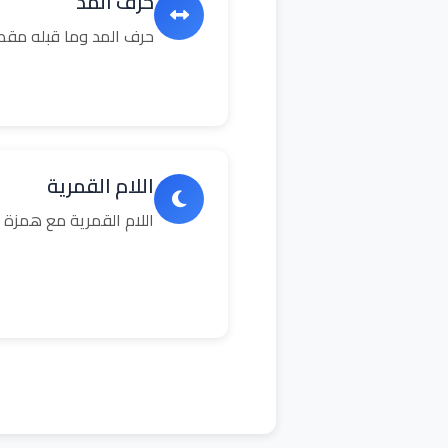
حرف المد
حرف المد وما قبله مق
اللام القمرية
اللام القمرية مع همزة