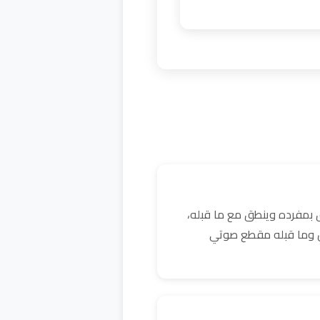
 بمفرده وينطق مع ما قبله،
كن وما قبله مقطع صوتي