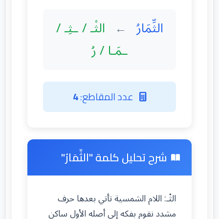
الثِّمَارُ
الثْـ / ـثِـ /
←
ـمَـا / رُ
عدد المقاطع:
4
شرح تحليل كلمة "الثِّمَارُ"
الثْـ: اللام الشمسية تأتي بعدها حرف
مشدد نقوم بفكه إلى أصله الأول ساكن