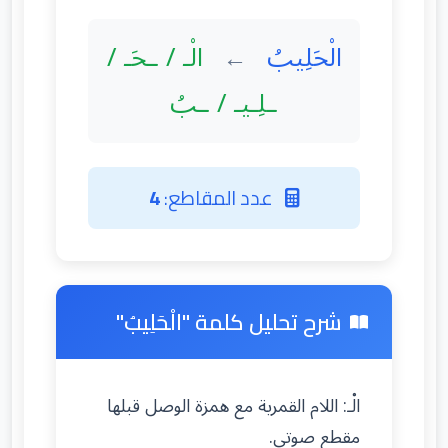
الْحَلِيبُ
الْـ / ـحَـ /
←
ـلِـيـ / ـبُ
عدد المقاطع:
4
شرح تحليل كلمة "الْحَلِيبُ"
الْـ: اللام القمرية مع همزة الوصل قبلها
مقطع صوتي.