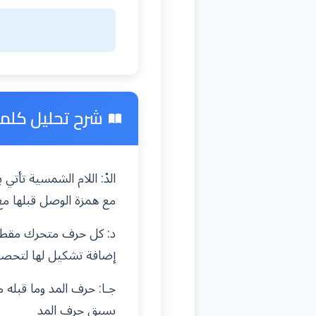
شرح تحليل كلمة 
الدْ: اللام الشمسية تأت
مع همزة الوصل قبلها م
د: كل حرف متحرك مقطع.
إضافة تشكيل لها لتحص
جـا: حرف المد وما قبل
يسبق حرف المد