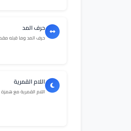
حرف المد
حرف المد وما قبله مق
اللام القمرية
اللام القمرية مع همزة