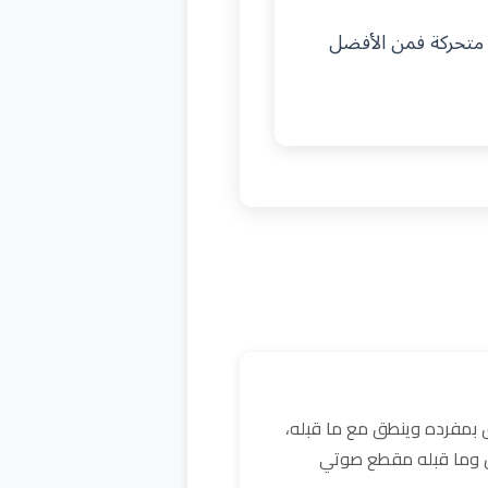
 متحركة فمن الأفضل
 بمفرده وينطق مع ما قبله،
كن وما قبله مقطع صوتي