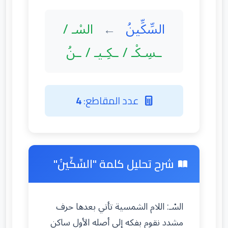
السِّكِّينُ
السْـ /
←
ـسِـكْـ / ـكِـيـ / ـنُ
عدد المقاطع:
4
شرح تحليل كلمة "السِّكِّينُ"
السْـ: اللام الشمسية تأتي بعدها حرف
مشدد نقوم بفكه إلى أصله الأول ساكن