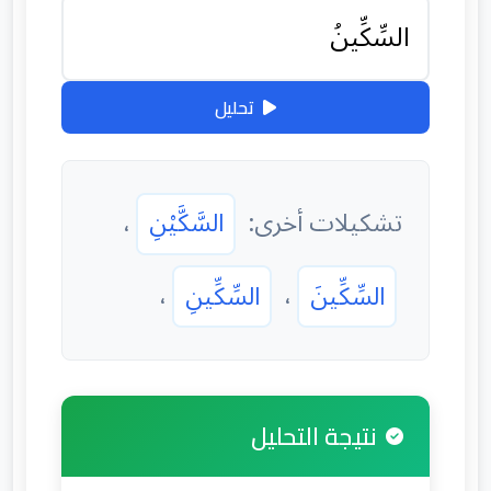
تحليل
تشكيلات أخرى:
السَّكَّيْنِ
،
السِّكِّينَ
،
السِّكِّينِ
،
نتيجة التحليل