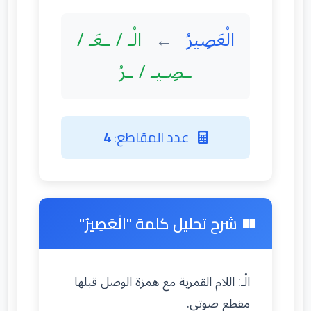
الْعَصِيرُ
الْـ / ـعَـ /
←
ـصِـيـ / ـرُ
عدد المقاطع:
4
شرح تحليل كلمة "الْعَصِيرُ"
الْـ: اللام القمرية مع همزة الوصل قبلها
مقطع صوتي.