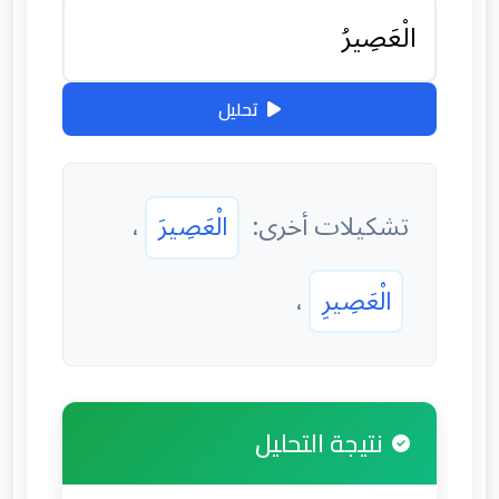
تحليل
تشكيلات أخرى:
الْعَصِيرَ
،
الْعَصِيرِ
،
نتيجة التحليل