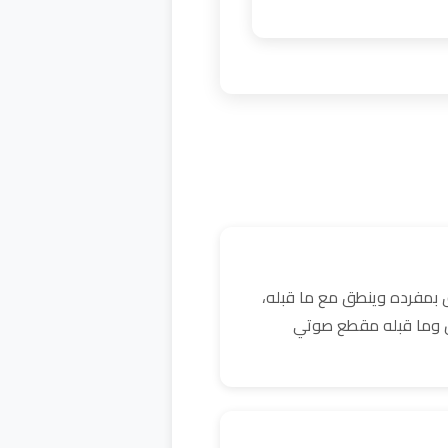
 بمفرده وينطق مع ما قبله،
كن وما قبله مقطع صوتي