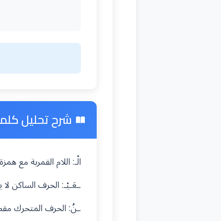
شرح تحليل كلمة "
الْـ: اللام القمرية مع ه
ـعَـيْـ: الحرف الساكن ل
ـنُ: الحرف المتحرك مق