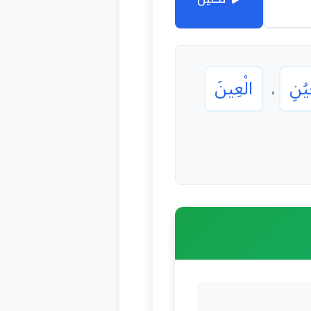
ُيُنِ
الْعِينَ
،