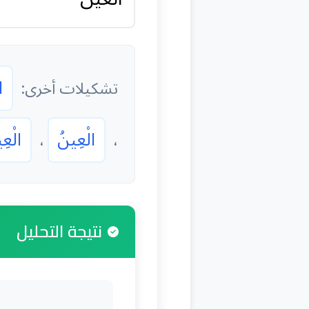
ا
تشكيلات أخرى:
الْعِينُ
الْعِ
،
،
نتيجة التحليل