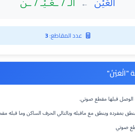
الْعَيْنُ
الْـ / ـعَـيْـ / ـنُ
←
عدد المقاطع:
3
الْعَيْنُ"
مزة الوصل قبلها مقطع صوتي.
ا ينطق بمفرده وينطق مع ماقبله وبالتالي الحرف الساكن وما قبله م
طع صوتي