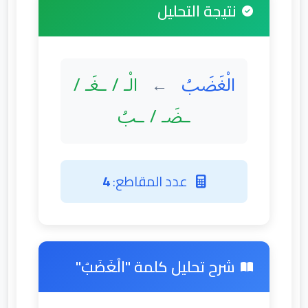
نتيجة التحليل
الْغَضَبُ
الْـ / ـغَـ /
←
ـضَـ / ـبُ
عدد المقاطع:
4
شرح تحليل كلمة "الْغَضَبُ"