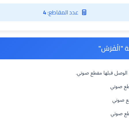
عدد المقاطع:
4
الْفَرَسُ"
مزة الوصل قبلها مقطع صوتي.
قطع صوتي
طع صوتي
طع صوتي