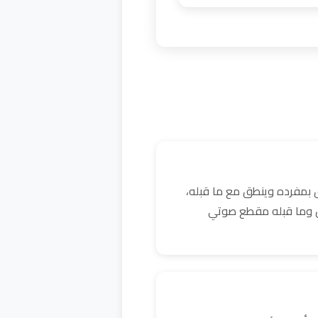
 بمفرده وينطق مع ما قبله،
كن وما قبله مقطع صوتي