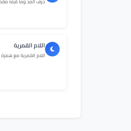
حرف المد وما قبله مق
اللام القمرية
اللام القمرية مع همزة