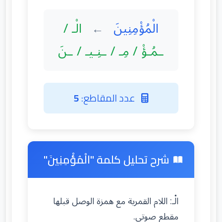
الْمُؤْمِنِينَ
الْـ /
←
ـمُـؤْ / مِـ / ـنِـيـ / ـنَ
عدد المقاطع:
5
شرح تحليل كلمة "الْمُؤْمِنِينَ"
الْـ: اللام القمرية مع همزة الوصل قبلها
مقطع صوتي.