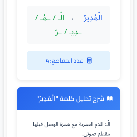
الْمُدِيرُ
الْـ / ـمُـ /
←
ـدِيـ / ـرُ
عدد المقاطع:
4
شرح تحليل كلمة "الْمُدِيرُ"
الْـ: اللام القمرية مع همزة الوصل قبلها
مقطع صوتي.