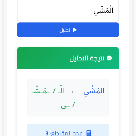
تحليل
نتيجة التحليل
الْمَشْي
الْـ / ـمَـشْـ
←
/ ـي
عدد المقاطع:
3