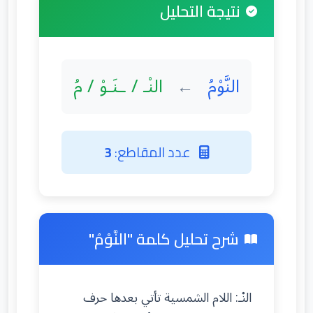
نتيجة التحليل
النَّوْمُ
النْـ / ـنَـوْ / مُ
←
عدد المقاطع:
3
شرح تحليل كلمة "النَّوْمُ"
النْـ: اللام الشمسية تأتي بعدها حرف