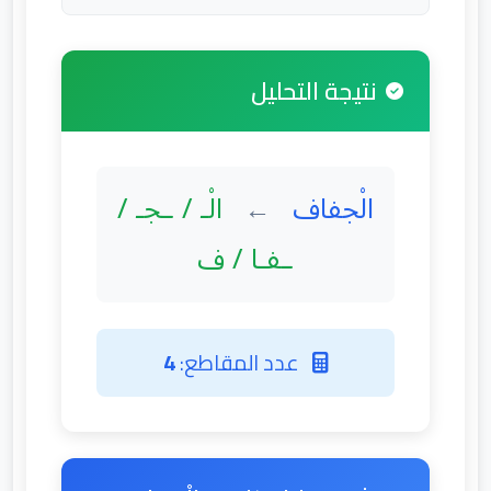
نتيجة التحليل
الْجفاف
الْـ / ـجـ /
←
ـفـا / ف
عدد المقاطع:
4