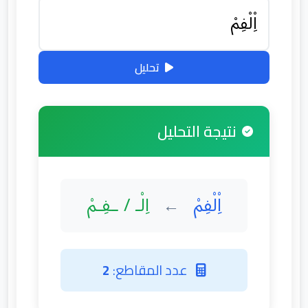
تحليل
نتيجة التحليل
اِْلْفِمْ
اِلْـ / ـفِـمْ
←
عدد المقاطع:
2