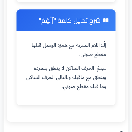
شرح تحليل كلمة "اِْلْفِمْ"
اِلْـ: اللام القمرية مع همزة الوصل قبلها
مقطع صوتي.
ـفِـمْ: الحرف الساكن لا ينطق بمفرده
وينطق مع ماقبله وبالتالي الحرف الساكن
وما قبله مقطع صوتي.