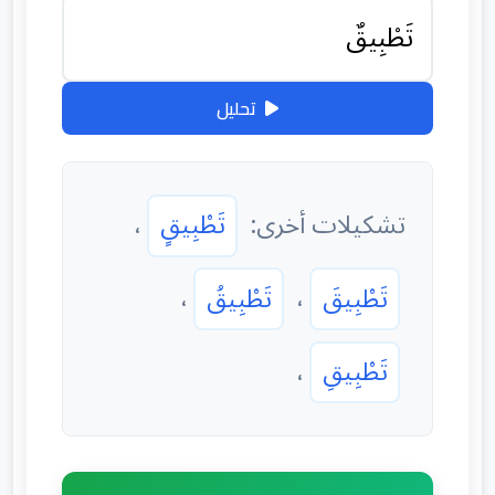
تحليل
تشكيلات أخرى:
تَطْبِيقٍ
،
تَطْبِيقَ
،
تَطْبِيقُ
،
تَطْبِيقِ
،