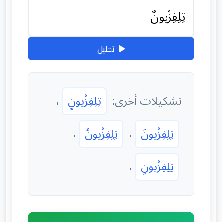
تحليل
تشكيلات أخرى:
تِلِفِزْيونٍ
،
تِلِفِزْيونَ
،
تِلِفِزْيونُ
،
تِلِفِزْيونِ
،