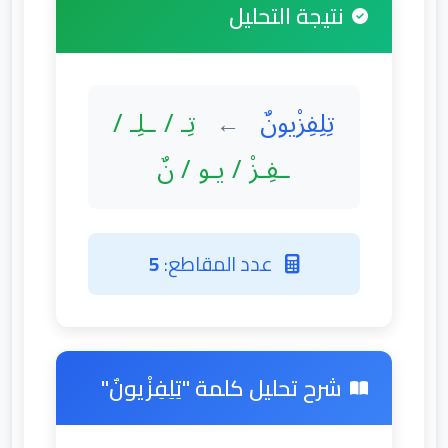
نتيجة التحليل
تِلِفِزْيونٌ
تِـ / ـلِـ /
←
ـفِـزْ / يـو / نٌ
عدد المقاطع:
5
شرح تحليل كلمة "تِلِفِزْيونٌ"