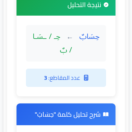
نتيجة التحليل
حِسَابٌ
حِـ / ـسَـا
←
/ بٌ
عدد المقاطع:
3
شرح تحليل كلمة "حِسَابٌ"