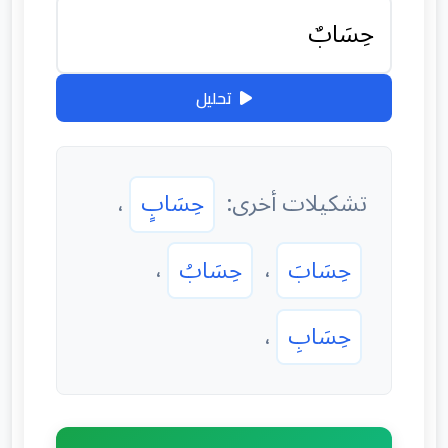
تحليل
تشكيلات أخرى:
حِسَابٍ
،
حِسَابَ
،
حِسَابُ
،
حِسَابِ
،