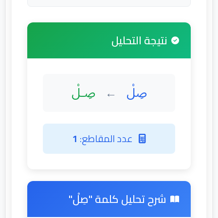
نتيجة التحليل
صِلْ
صِـلْ
←
عدد المقاطع:
1
شرح تحليل كلمة "صِلْ"