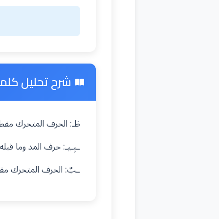
شرح تحليل كلمة 
طَـ: الحرف المتحرك مق
ـبِـيـ: حرف المد وما قب
ـبٌ: الحرف المتحرك م