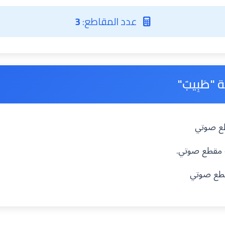
عدد المقاطع:
3
"طَبِيبٌ"
طع صوتي
له مقطع صوتي.
قطع صوتي