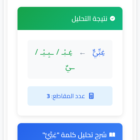
نتيجة التحليل
غِبِّيٌّ
غِـبْـ / ـبِـيْـ /
←
ـيٌ
عدد المقاطع:
3
شرح تحليل كلمة "غِبِّيٌّ"