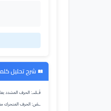
شرح تحليل كلمة
قَـصْـ: الحرف المشدد ي
ـصَ: الحرف المتحرك م