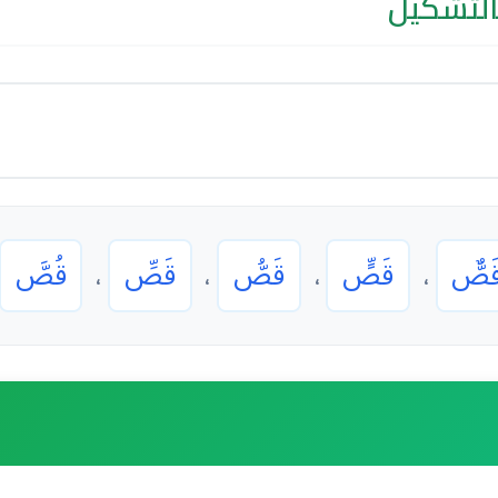
التشكيل
َصٌّ
قَصٍّ
قَصُّ
قَصِّ
قُصَّ
،
،
،
،