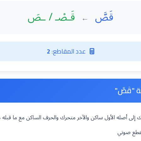
قَصَّ
قَـصْـ / ـصَ
←
عدد المقاطع:
2
 "قَصَّ"
فك إلى أصله الأول ساكن والآخر متحرك والحرف الساكن مع ما قبله
قطع صوتي