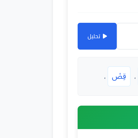
تحليل
قِصْ
،
،