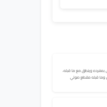
 بمفرده وينطق مع ما قبله،
كن وما قبله مقطع صوتي