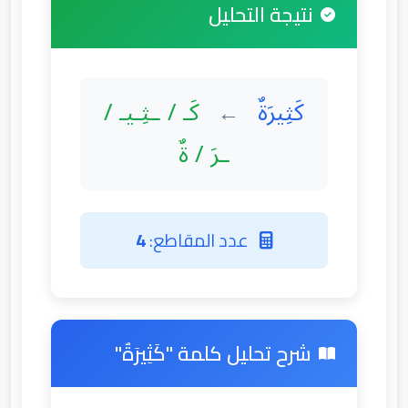
نتيجة التحليل
كَثِيرَةٌ
كَـ / ـثِـيـ /
←
ـرَ / ةٌ
عدد المقاطع:
4
شرح تحليل كلمة "كَثِيرَةٌ"