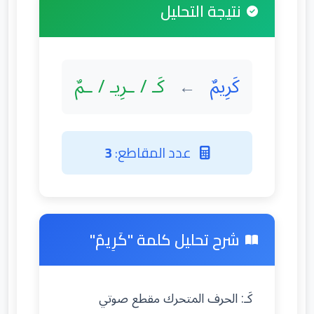
نتيجة التحليل
كَرِيمٌ
كَـ / ـرِيـ / ـمٌ
←
عدد المقاطع:
3
شرح تحليل كلمة "كَرِيمٌ"
كَـ: الحرف المتحرك مقطع صوتي