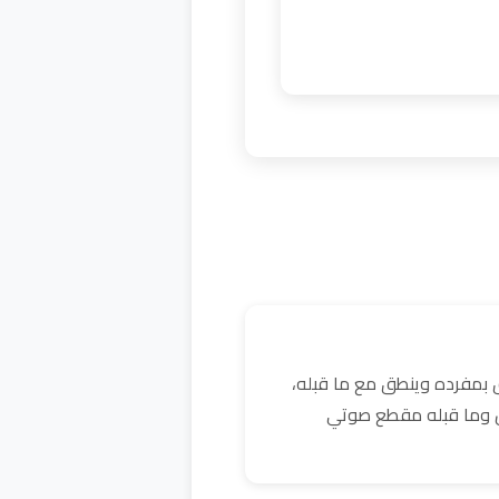
 بمفرده وينطق مع ما قبله،
كن وما قبله مقطع صوتي