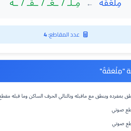
مِلْعَقَةٌ
مِـلْـ / ـعَـ / ـقَـ / ـةٌ
←
عدد المقاطع:
4
مِلْعَقَةٌ"
 ينطق بمفرده وينطق مع ماقبله وبالتالي الحرف الساكن وما قبله مقط
قطع صوتي
قطع صوتي