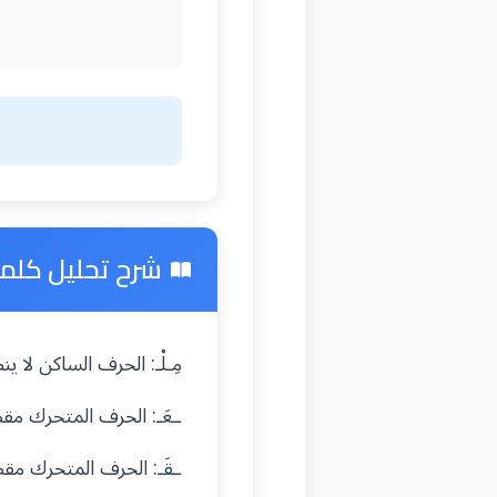
شرح تحليل كلمة "
مِـلْـ: الحرف الساكن لا
ـعَـ: الحرف المتحرك م
ـقَـ: الحرف المتحرك م