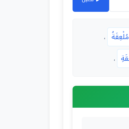
مُلْعِقَةُ
،
قَةِ
،