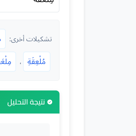
م
تشكيلات أخرى:
مُلْعِقَةِ
مِلْعَق
،
نتيجة التحليل