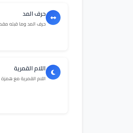
حرف المد
حرف المد وما قبله مق
اللام القمرية
اللام القمرية مع همزة