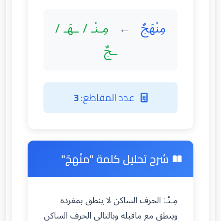
مِنْهَجٌ
مِـنْـ / ـهَـ /
←
ـجٌ
عدد المقاطع:
3
شرح تحليل كلمة "مِنْهَجٌ"
مِـنْـ: الحرف الساكن لا ينطق بمفرده
وينطق مع ماقبله وبالتالي الحرف الساكن