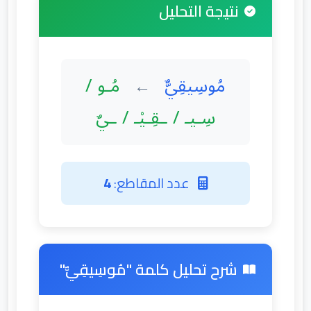
نتيجة التحليل
مُوسِيقِيٌّ
مُـو /
←
سِـيـ / ـقِـيْـ / ـيٌ
عدد المقاطع:
4
شرح تحليل كلمة "مُوسِيقِيٌّ"