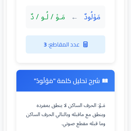
مَوْلُودٌ
مَـوْ / لُـو / دٌ
←
عدد المقاطع:
3
شرح تحليل كلمة "مَوْلُودٌ"
مَـوْ: الحرف الساكن لا ينطق بمفرده
وينطق مع ماقبله وبالتالي الحرف الساكن
وما قبله مقطع صوتي.