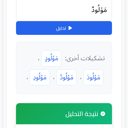
تحليل
تشكيلات أخرى:
مَوْلُودٍ
،
مَوْلُودَ
،
مَوْلُودُ
،
مَوْلُودِ
،
نتيجة التحليل