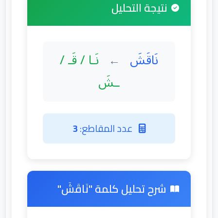
نتيجة التحليل
نَاقَشَ
نَـا / قَـ /
←
ـشَ
عدد المقاطع:
3
شرح تحليل كلمة "نَاقَشَ"