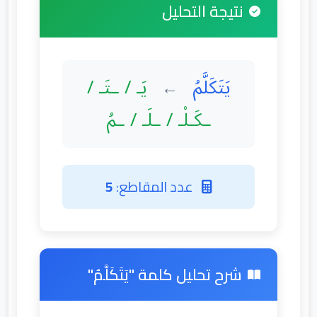
نتيجة التحليل
يَتَكَلَّمُ
يَـ / ـتَـ /
←
ـكَـلْـ / ـلَـ / ـمُ
عدد المقاطع:
5
شرح تحليل كلمة "يَتَكَلَّمُ"