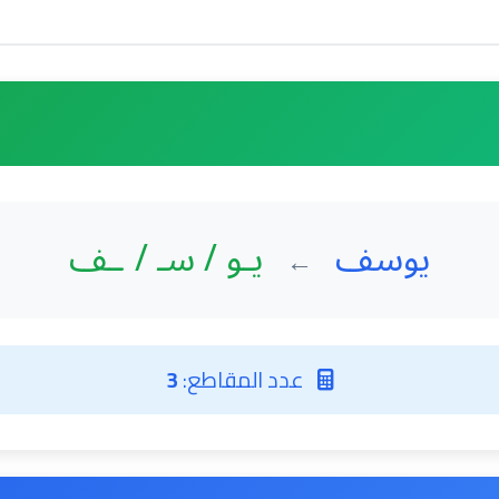
يوسف
يـو / سـ / ـف
←
عدد المقاطع:
3